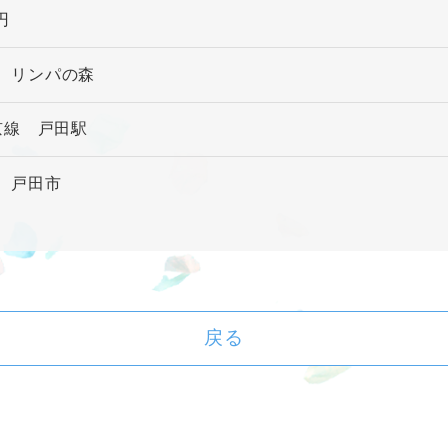
 円
 リンパの森
埼京線 戸田駅
県 戸田市
戻る