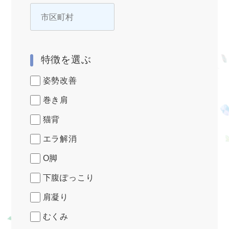
特徴を選ぶ
姿勢改善
巻き肩
猫背
エラ解消
O脚
下腹ぽっこり
肩凝り
むくみ