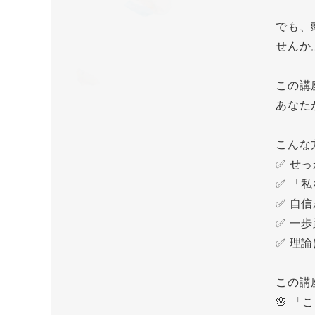
でも、
せんか
この講
あなた
こんな
✅ せ
✅ 「
✅ 自
✅ 一
✅ 理
この講
🌸 