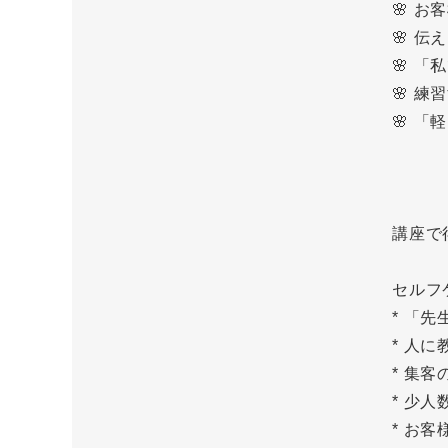
🌸 
🌸 
🌸 
🌸 
🌸 
講座で
セルフ
* 「
* 人
* 集
* 少
* お