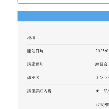
地域
開催日時
2026/0
講座種別
練習会
講座名
オンラ
講座詳細内容
★「私
9割が