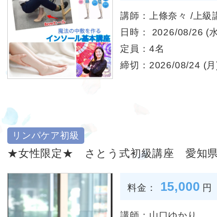
講師：上條奈々 /上
日時： 2026/08/26 (水
定員：4名
締切：2026/08/24 (月)
リンパケア初級
★女性限定★ さとう式初級講座 愛知
15,000
料金：
円
講師：山口ゆかり