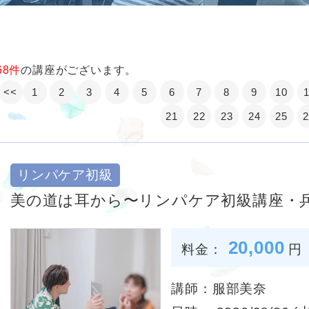
68件
の講座がございます。
<<
1
2
3
4
5
6
7
8
9
10
21
22
23
24
25
リンパケア初級
美の道は耳から〜リンパケア初級講座・兵
20,000
料金：
円
講師：服部美奈