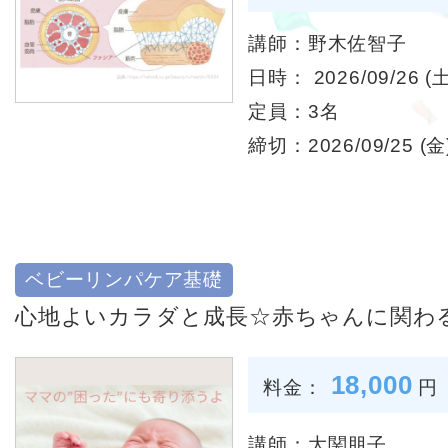
講師：野木佐智子
日時： 2026/09/26 (土
定員：3名
締切：2026/09/25 (金)
ベビーリンパケア基礎
心地よいカラダと成長☆赤ちゃんに関わる
18,000
料金：
円
講師：大関朋子