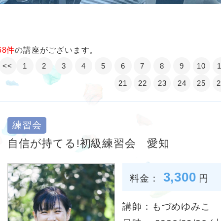
68件
の講座がございます。
<<
1
2
3
4
5
6
7
8
9
10
21
22
23
24
25
練習会
自信が持てる!初級練習会 愛知
3,300
料金：
円
講師：もづめゆみこ