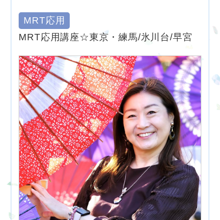
MRT応用
MRT応用講座☆東京・練馬/氷川台/早宮