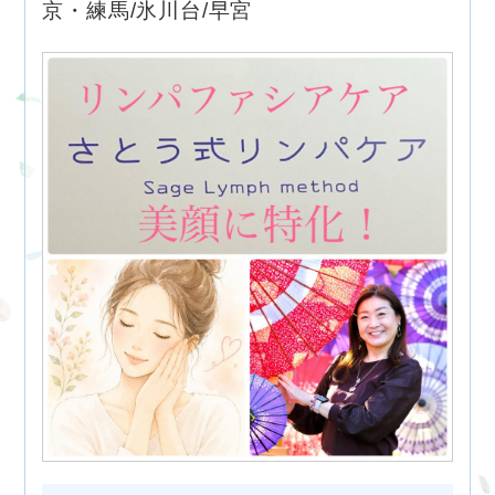
京・練馬/氷川台/早宮