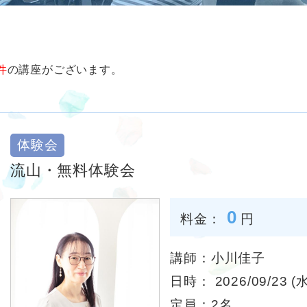
件
の講座がございます。
体験会
流山・無料体験会
0
料金：
円
講師：小川佳子
日時： 2026/09/23 (水
定員：2名