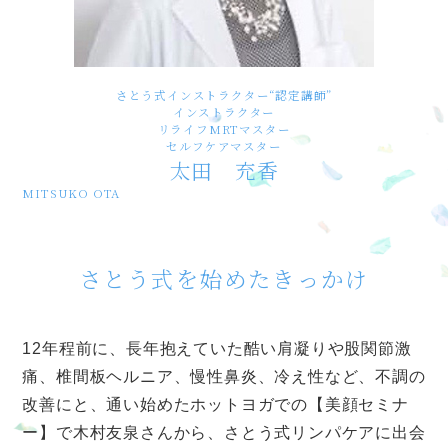
さとう式インストラクター“認定講師”
インストラクター
リライフMRTマスター
セルフケアマスター
太田 充香
MITSUKO OTA
さとう式を始めたきっかけ
12年程前に、長年抱えていた酷い肩凝りや股関節激
痛、椎間板ヘルニア、慢性鼻炎、冷え性など、不調の
改善にと、通い始めたホットヨガでの【美顔セミナ
ー】で木村友泉さんから、さとう式リンパケアに出会