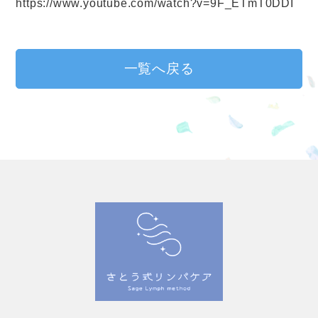
https://www.youtube.com/watch?v=9F_ETmT0DDI
一覧へ戻る