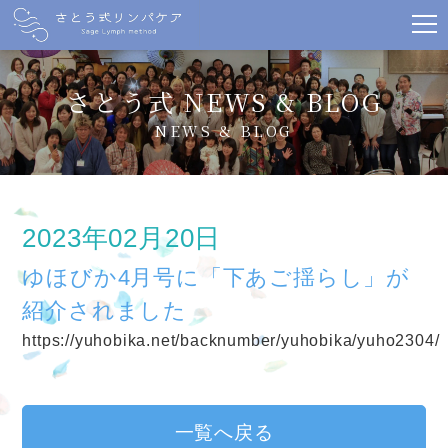
さとう式 NEWS & BLOG
NEWS & BLOG
2023年02月20日
ゆほびか4月号に「下あご揺らし」が
紹介されました
https://yuhobika.net/backnumber/yuhobika/yuho2304/
一覧へ戻る