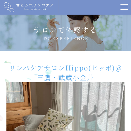
サロンで体感する
TO EXPERIENCE
リンパケアサロンHippo(ヒッポ)@
三鷹・武蔵小金井