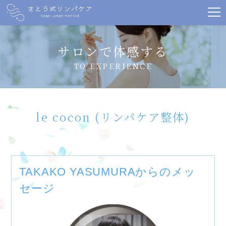
サロンで体感する
TO EXPERIENCE
le cocon (リンパケア整体)
TAKAKO YASUMURAからのメッ
セージ