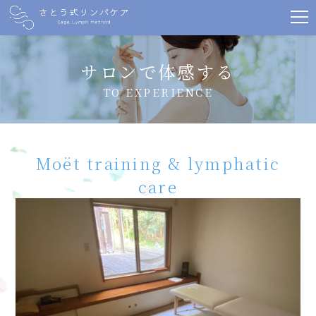
サロンで体感する
TO EXPERIENCE
Moët training & lymphatic
care