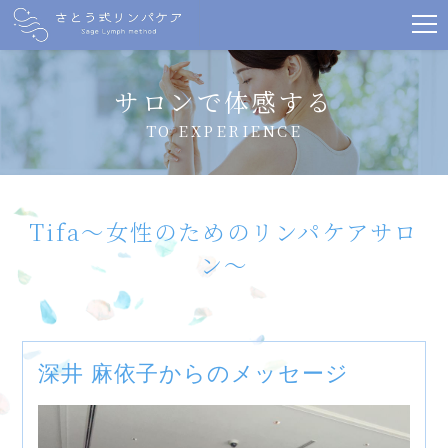
サロンで体感する
TO EXPERIENCE
Tifa〜女性のためのリンパケアサロ
ン〜
深井 麻依子からのメッセージ