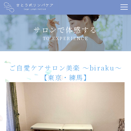
サロンで体感する
TO EXPERIENCE
ご自愛ケアサロン美楽 〜biraku〜
【東京・練馬】