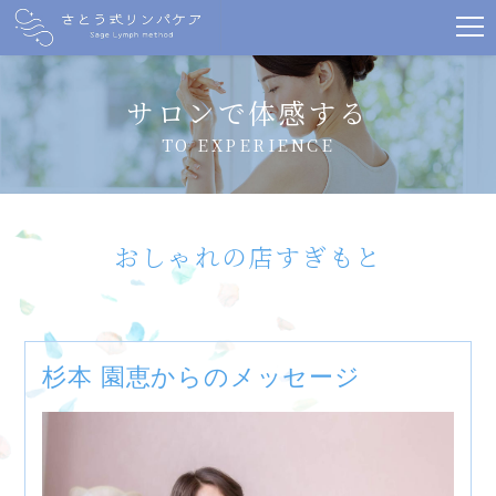
サロンで体感する
TO EXPERIENCE
おしゃれの店すぎもと
杉本 園恵からのメッセージ