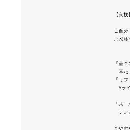
【実技
ご自分
ご家族
「基本
耳たぶ
「リフ
5ライ
「スー
テンシ
本や動