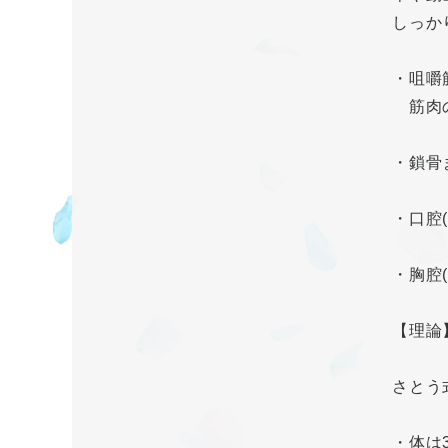
しっか
・咀嚼
筋肉の
・鎖骨
・口腔
・胸腔
【理論
さとう
・体は