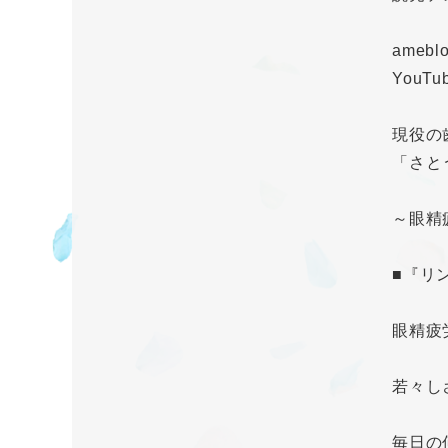
ameb
YouT
現役の
「さと
～眼精
■『リ
眼精疲
若々し
毎日の