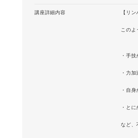
講座詳細内容
【リン
このよ
・手技
・力加
・自身
・とに
など、