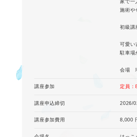
家で一
施術や
初級講
可愛い
駐車場
会場 
講座参加
定員：
講座申込締切
2026/0
講座参加費用
8,000
会場名
はっこ