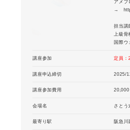
アメブ
→ http
担当講
上級骨
国際ウ
講座参加
定員：
講座申込締切
2025/1
講座参加費用
20,00
会場名
さとう
最寄り駅
阪急川