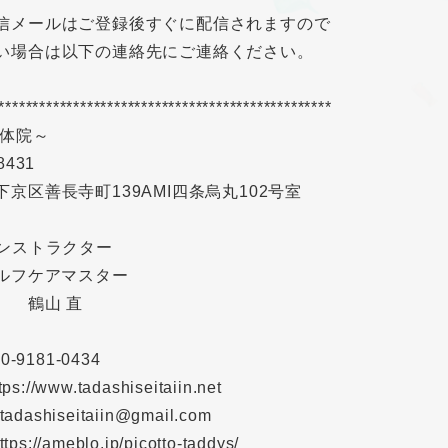
信メールはご登録後すぐに配信されますので
い場合は以下の連絡先にご連絡ください。
*************************************************
整体院～
8431
下京区善長寺町139AMI四条烏丸102号室
インストラクター
セルフケアマスター
 鶴山 直
0-9181-0434
tps://www.tadashiseitaiin.net
:tadashiseitaiin@gmail.com
ttps://ameblo.jp/picotto-taddys/