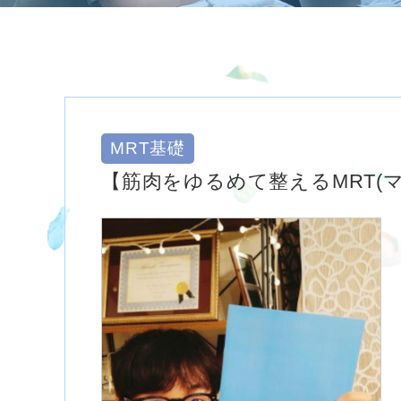
MRT基礎
【筋肉をゆるめて整えるMRT(