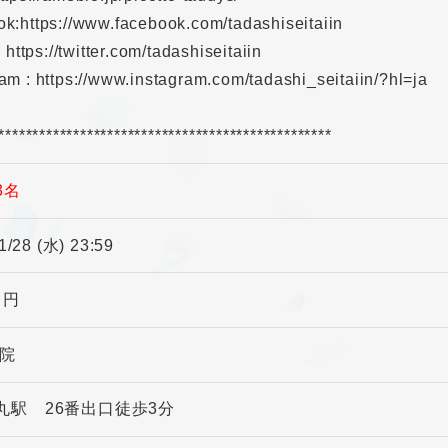
ok:https://www.facebook.com/tadashiseitaiin
 : https://twitter.com/tadashiseitaiin
am : https://www.instagram.com/tadashi_seitaiin/?hl=ja
*************************************************
3名
1/28 (水) 23:59
0 円
体院
丸駅 26番出口徒歩3分