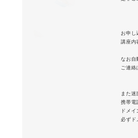
お申し
講座内
なお自
ご連絡
また迷
携帯電
ドメイ
必ずド