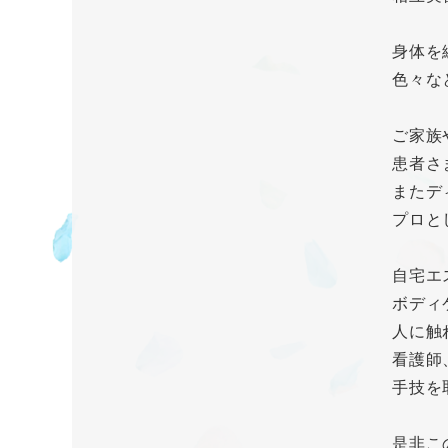
身体を
色々な
ご家族
患者さ
またデ
プロと
自宅エ
ボディ
人に触
看護師
手技を
是非こ