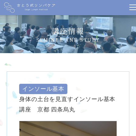
講座情報
SEMINER AND STUDY
インソール基本
身体の土台を見直すインソール基本
講座 京都 四条烏丸