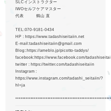
SLCインストラクター
IWOセルフケアマスター
代表 鶴山 直
TEL:070-9181-0434
HP : https://www.tadashiseitaiin.net
E-mail:tadashiseitaiin@gmail.com
Blog::https://ameblo.jp/picotto-taddys/
facebook:https://www.facebook.com/tadashiseitai
twitter : https://twitter.com/tadashiseitaiin
Instagram :
https://www.instagram.com/tadashi_seitaiin/?
hl=ja
********************************************************