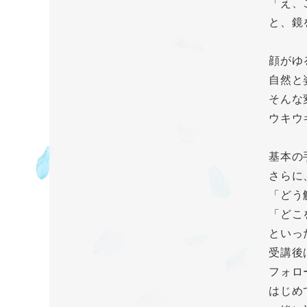
「え、
と、鏡
顔がゆ
自然と
そんな
ウキウ
基本の
さらに
「どう
「どこ
といっ
受講後
フォロ
はじめ