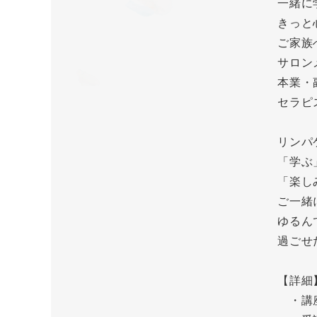
一緒に
きっと
ご家族
サロン
本業・
セラピ
リンパ
「学ぶ
「楽し
ご一緒
ゆるん
過ごせ
【詳細
・講座