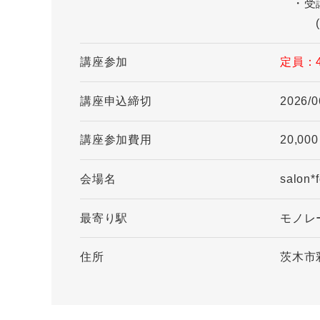
・受講
(再受
講座参加
定員：
講座申込締切
2026/0
講座参加費用
20,00
会場名
salon*
最寄り駅
モノレ
住所
茨木市