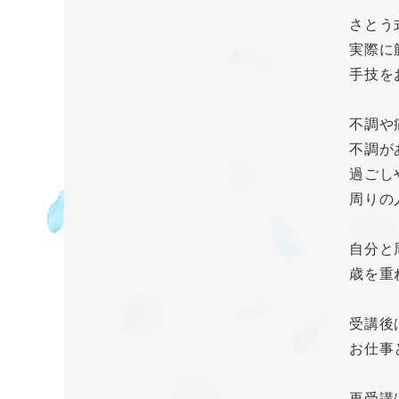
さとう
実際に
手技を
不調や
不調が
過ごし
周りの
自分と
歳を重
受講後
お仕事
再受講