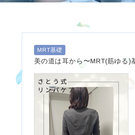
MRT基礎
美の道は耳から〜MRT(筋ゆる)