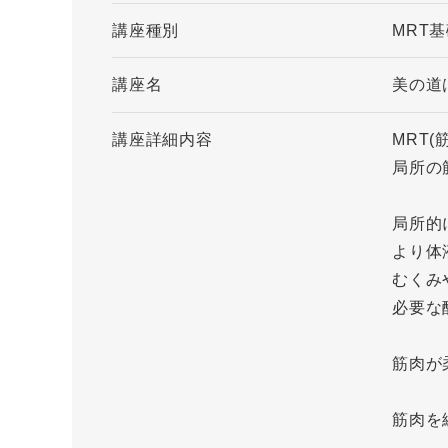
講座種別
MRT
講座名
美の道
講座詳細内容
MRT(
局所の
局所的
より体
むくみ
必要な
筋肉が
筋肉を