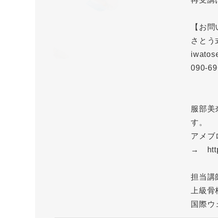
【お問
さとう
iwatos
090-69
服部美
す。
アメブ
→ http
担当講
上級骨
国際ウ