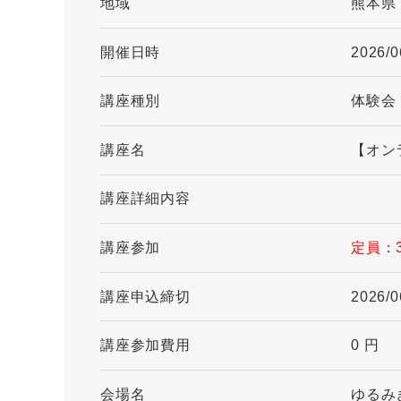
地域
熊本県
開催日時
2026/0
講座種別
体験会
講座名
【オン
講座詳細内容
講座参加
定員：
講座申込締切
2026/0
講座参加費用
0 円
会場名
ゆるみ