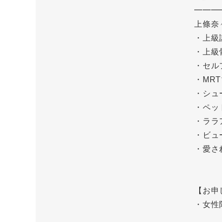
━━━
上條奈
・上級
・上級
・セル
・MR
・シュ
・ペッ
・ララ
・ビュ
・愛さ
【お申
・女性