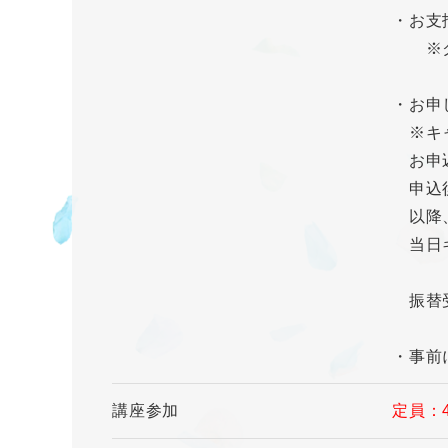
・お支
※クレ
・お申
※キャ
お申込
申込後
以降、
当日キ
振替受
・事前
講座参加
定員：