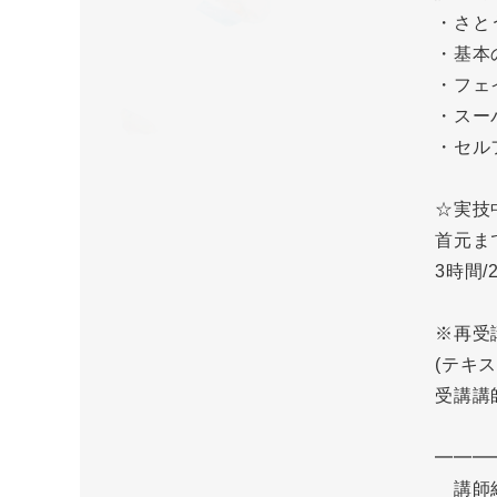
・さと
・基本
・フェ
・スー
・セル
☆実技
首元ま
3時間
※再受
(テキ
受講講
━━━
講師