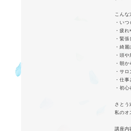
こんな
・いつ
・疲れ
・緊張
・綺麗
・頭や
・朝か
・サロ
・仕事
・初心者
さとう
私のオ
講座内