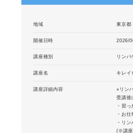
地域
東京都
開催日時
2026/0
講座種別
リンパ
講座名
キレイ
講座詳細内容
⭐︎リン
受講後
・習っ
・お仕
・リン
(※講