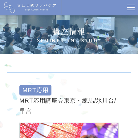
講座情報
SEMINER AND STUDY
MRT応用
MRT応用講座☆東京・練馬/氷川台/
早宮