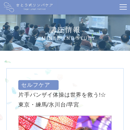
講座情報
SEMINER AND STUDY
セルフケア
片手バンザイ体操は世界を救う!☆
東京・練馬/氷川台/早宮