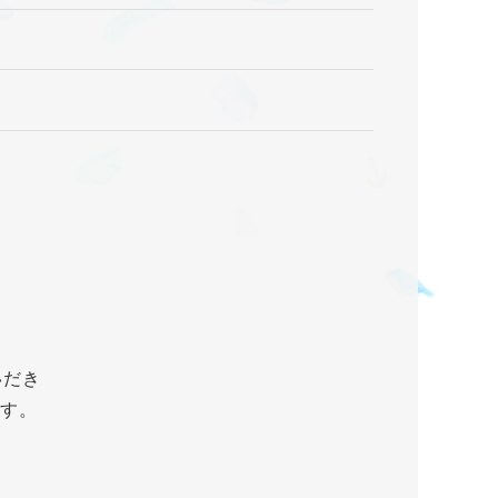
いだき
ます。