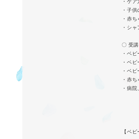
・ケア
・子供
・赤ち
・シャ
〇 受
・ベビ
・ベビ
・ベビ
・赤ち
・病院
【ベビ