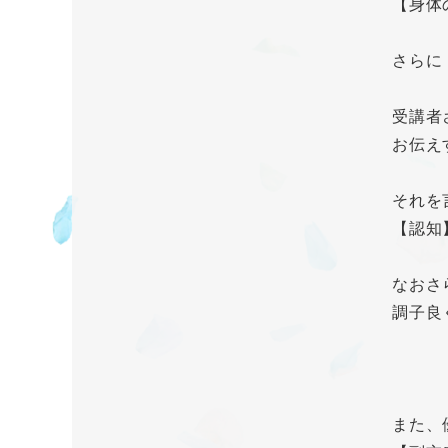
【身体
さらに
受講者
お伝え
それを
【認知
なおさ
調子良
また、