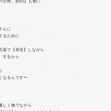
の空間、腔ku】も整い
さんに
するために
言葉で【表現】しながら
】するから
ら
くなるんです〜
優しく撫でながら