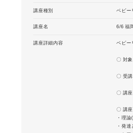
講座種別
ベビー
講座名
6/6
講座詳細内容
ベビー
〇 対
〇 受講
〇 講
〇 講
・理論
・発達