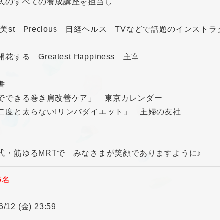
式のすべての養成講座を担当し
 美st Precious 日経ヘルス TVなどで話題のインスト
花する Greatest Happiness 主宰
著書
でできる巻き肩改善ケア」 東京カレンダー
二度と太らない!リンパダイエット」 主婦の友社
式・筋ゆるMRTで みなさまが笑顔でありますように♪
6名
6/12 (金) 23:59