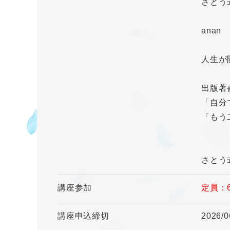
さとう
anan
人生が開
出版
「自分
「もう
さとう
講座参加
定員：
講座申込締切
2026/0