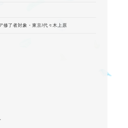
ア修了者対象・東京/代々木上原
ど