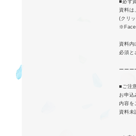
■必ず
資料は
(クリ
※Fac
資料内
必須と
ーーー
■ご注
お申込
内容を
資料未