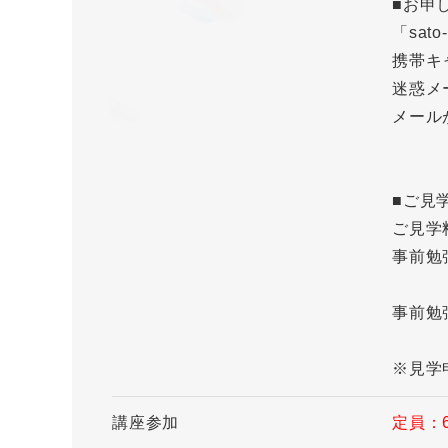
■お申
「sat
携帯キ
迷惑メ
メール
■ご見
ご見学
事前勉
事前勉
※見学
講座参加
定員：