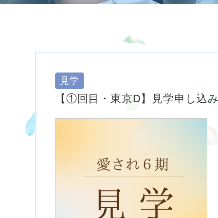
見学
【①回目・東京D】見学申し込