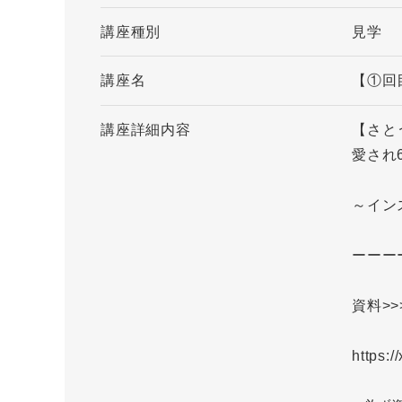
講座種別
見学
講座名
【①回
講座詳細内容
【さと
愛され
～イン
ーーー
資料>
https: