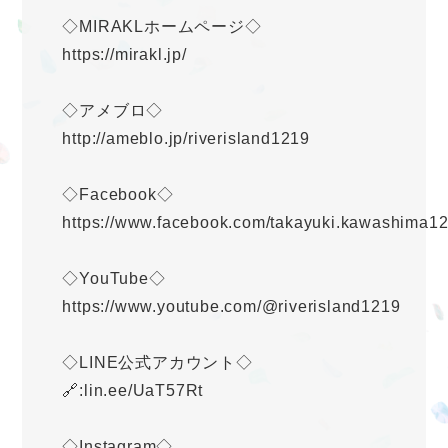
◇MIRAKLホームページ◇
https://mirakl.jp/
◇アメブロ◇
http://ameblo.jp/riverisland1219
◇Facebook◇
https://www.facebook.com/takayuki.kawashima1
◇YouTube◇
https://www.youtube.com/@riverisland1219
◇LINE公式アカウント◇
🔗:lin.ee/UaT57Rt
◇Instagram◇