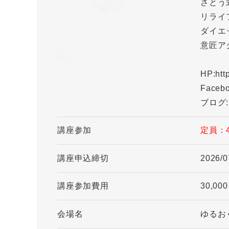
さとう
リライ
ダイエ
意匠ア
HP:htt
Facebo
ブログ:ht
講座参加
定員：
講座申込締切
2026/0
講座参加費用
30,00
会場名
ゆるおく(