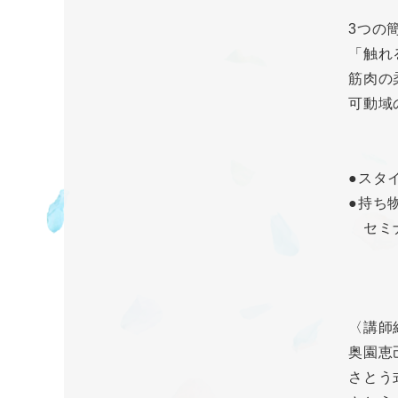
3つの
「触れ
筋肉の
可動域
●スタ
●持ち
セミナ
〈講師
奥園恵己(
さとう