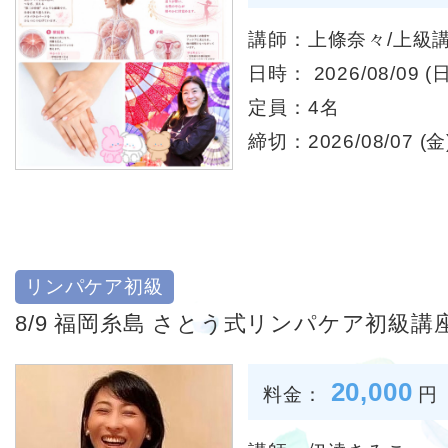
講師：上條奈々/上級
日時： 2026/08/09 (日
定員：4名
締切：2026/08/07 (金)
リンパケア初級
8/9 福岡糸島 さとう式リンパケア初級講
20,000
料金：
円