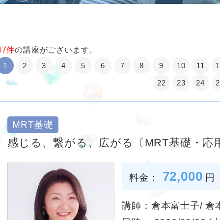
47件
の講座がございます。
1
2
3
4
5
6
7
8
9
10
11
22
23
24
MRT基礎
感じる、繋がる、広がる〔MRT基礎・応用
72,000
料金：
円
講師：倉本富士子/ 倉