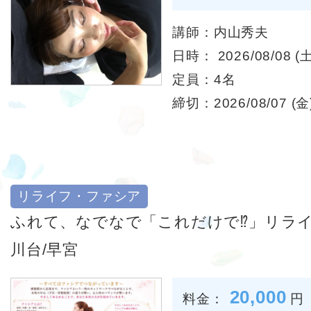
講師：内山秀夫
日時： 2026/08/08 (土
定員：4名
締切：2026/08/07 (金)
リライフ・ファシア
ふれて、なでなで「これだけで⁉︎」リラ
川台/早宮
20,000
料金：
円