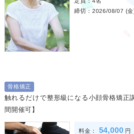
定員：4名
締切：2026/08/07 (金)
骨格矯正
触れるだけで整形級になる小顔骨格矯正
間開催可】
54,000
料金：
円