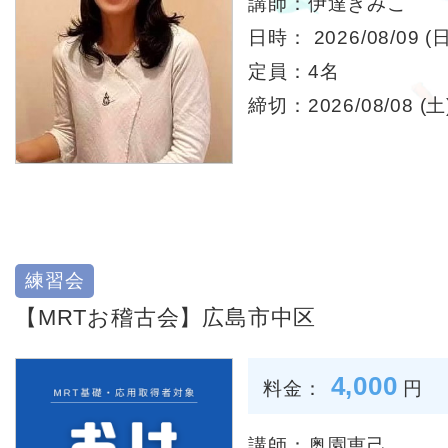
講師：伊達きみこ
日時： 2026/08/09 (日
定員：4名
締切：2026/08/08 (土)
練習会
【MRTお稽古会】広島市中区
4,000
料金：
円
講師：奥園恵己