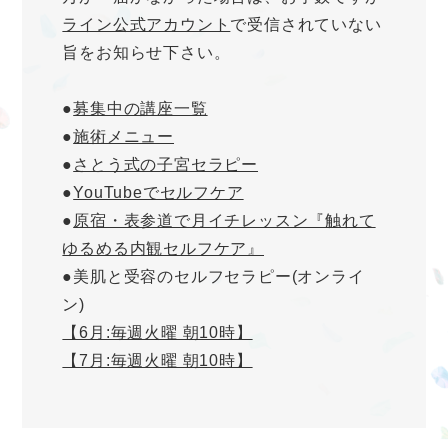
ライン公式アカウント
で受信されていない
旨をお知らせ下さい。
●
募集中の講座一覧
●
施術メニュー
●
さとう式の子宮セラピー
●
YouTubeでセルフケア
●
原宿・表参道で月イチレッスン『触れて
ゆるめる内観セルフケア』
●美肌と受容のセルフセラピー(オンライ
ン)
【6月:毎週火曜 朝10時】
【7月:毎週火曜 朝10時】