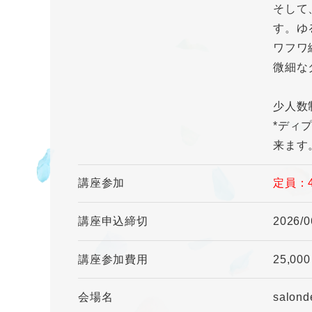
そして
す。ゆ
ワフワ
微細な
少人数
*ディ
来ます
講座参加
定員：
講座申込締切
2026/0
講座参加費用
25,00
会場名
salo