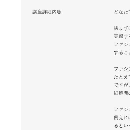
講座詳細内容
どなた
揉まず
実感する
ファシ
するこ
ファシ
たとえ
ですが
細胞間
ファシ
例えれ
るとい