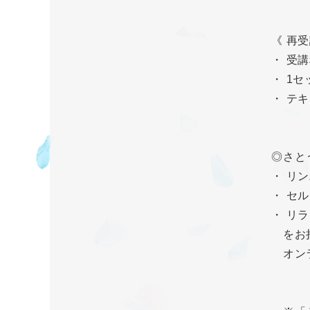
《 再
・ 受講料
・ 1
・ テ
◎さと
・ リ
・ セ
・ リ
をお持
オンラ