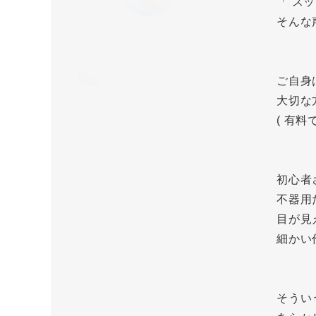
「 ス
そんな
ご自身
大切な
( 有
初心者
不器用
目が見
細かい
そうい