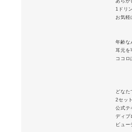
あらか
1ドリ
お気軽
年齢な
耳元を
ココロ
どなた
2セッ
公式テ
ディプ
ビュー