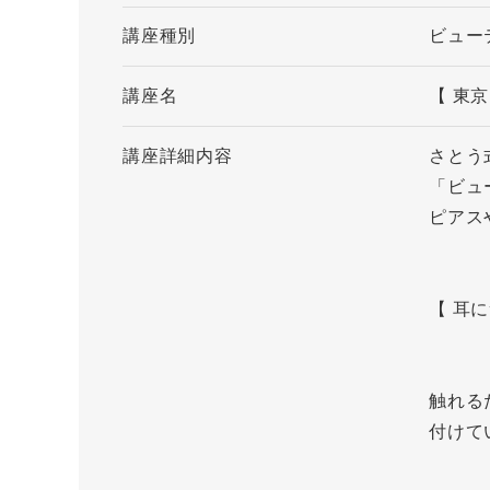
講座種別
ビュー
講座名
【 東
講座詳細内容
さとう
「ビュ
ピアス
【 耳
触れる
付けて