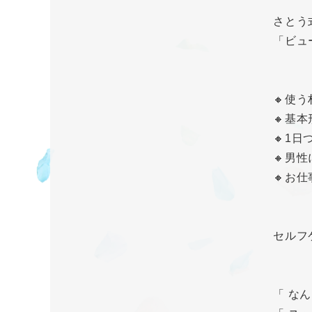
さとう
「ビュ
🔸使
🔸基
🔸1
🔸男
🔸お
セルフ
「 な