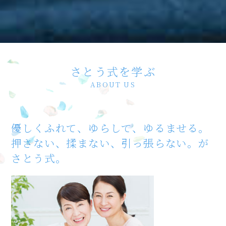
さとう式を学ぶ
ABOUT US
優しくふれて、
ゆらして、ゆるませる。
押さない、揉まない、
引っ張らない。が
さとう式。